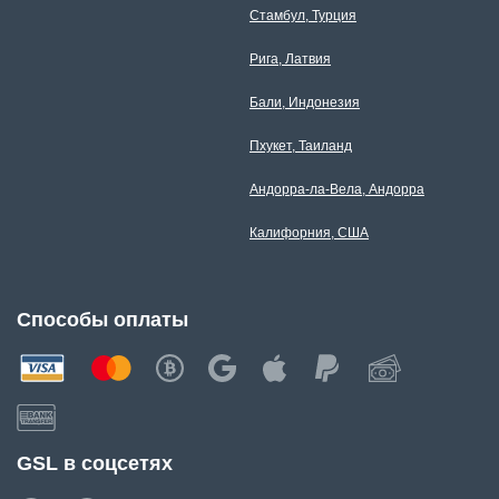
Стамбул, Турция
Рига, Латвия
Бали, Индонезия
Пхукет, Таиланд
Андорра-ла-Вела, Андорра
Калифорния, США
Способы оплаты
GSL в соцсетях