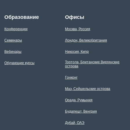
Образование
Офисы
Конференции
Москва, Россия
Семинары
Лондон, Великобритания
Вебинары
Никосия, Кипр
Тортола, Британские Виргинские
Обучающие курсы
острова
Гонконг
Маэ, Сейшельские острова
Орада, Румыния
Будапешт, Венгрия
Дубай, ОАЭ