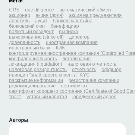
Метки
CRS
due diligence
автоматический обмен
акционер
акция (доля)
акция на предъявителя
апостиль
аудит
банковская тайна
банковский счет
бенефициар
валютный резидент
выписка
вычеркивание (strike off)
директор
доверенность
иностранная компания
иностранный банк
КИК
контролируемая иностранная компания (Controlled For
конфиденциальность
легализация
ликвидация (liquidation)
налоговая отчетность
налоговая резидентность
отчетность
оффшор
принцип "знай своего клиента" KYC
раскрытие информации
регистрация компании
редомицилирование
сертификат
сертификат хорошего состояния (Certificate of Good Sta
траст
уставный капитал
юридический адрес
Авторы