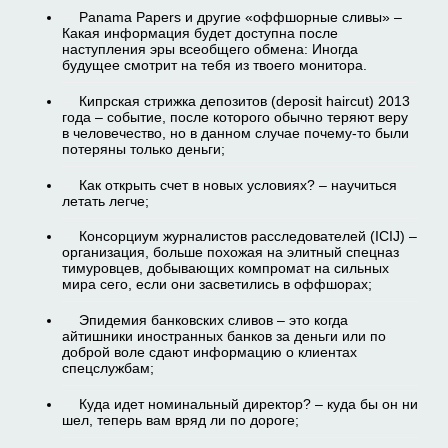
Panama Papers и другие «оффшорные сливы» –
Какая информация будет доступна после
наступления эры всеобщего обмена: Иногда
будущее смотрит на тебя из твоего монитора.
Кипрская стрижка депозитов (deposit haircut) 2013
года – событие, после которого обычно теряют веру
в человечество, но в данном случае почему-то были
потеряны только деньги;
Как открыть счет в новых условиях? – научиться
летать легче;
Консорциум журналистов расследователей (ICIJ) –
организация, больше похожая на элитный спецназ
тимуровцев, добывающих компромат на сильных
мира сего, если они засветились в оффшорах;
Эпидемия банковских сливов – это когда
айтишники иностранных банков за деньги или по
доброй воле сдают информацию о клиентах
спецслужбам;
Куда идет номинальный директор? – куда бы он ни
шел, теперь вам вряд ли по дороге;