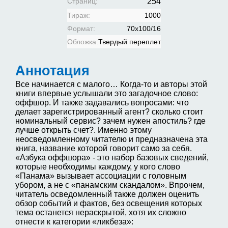
Страниц:
254
Тираж:
1000
Формат:
70х100/16
Обложка:
Твердый переплет
Аннотация
Все начинается с малого… Когда-то и авторы этой
книги впервые услышали это загадочное слово:
оффшор. И также задавались вопросами: что
делает зарегистрированный агент? сколько стоит
номинальный сервис? зачем нужен апостиль? где
лучше открыть счет?. Именно этому
неосведомленному читателю и предназначена эта
книга, название которой говорит само за себя.
«Азбука оффшора» - это набор базовых сведений,
которые необходимы каждому, у кого слово
«Панама» вызывает ассоциации с головным
убором, а не с «панамским скандалом». Впрочем,
читатель осведомленный также должен оценить
обзор событий и фактов, без освещения которых
тема останется нераскрытой, хотя их сложно
отнести к категории «ликбеза»: