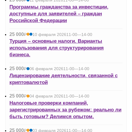
Р
11 февраля 2026
11-00—14-00
УБ.
Программы гражданства за инвестиции,
доступные для заявителей – граждан
Российской Федерации
25 000
Р
10 февраля 2026
11-00—14-00
УБ.
Турция – основные налоги. Варианты
использования для структурирования
бизнеса.
25 000
Р
06 февраля 2026
11-00—14-00
УБ.
Лицензирование деятельности, связанной с
криптовалютой
25 000
Р
04 февраля 2026
11-00—14-00
УБ.
Налоговые проверки компаний,
зарегистрированных за рубежом: реально ли
быть готовым? Делимся опытом.
25 000
Р
03 февраля 2026
11-00—14-00