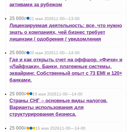
активами за рубежом
25 000
Р
21 мая 2026
11-00—13-00
УБ.
Лицензируемая деятельность: все, что нужно
знать о компаниях, чей бизнес требует
лицензии / одобрения / уведомления
25 000
Р
20 мая 2026
11-00—14-00
УБ.
Где и как открыть счет на оффшор. «Фичи» и
«Лайфхаки». Банки, платежные системы,
эквайринг. Собственный опыт с 73 EMI и 120+
банками.
25 000
Р
19 мая 2026
11-00—14-00
УБ.
Страны СНГ – основные виды налогов.
Варианты использования для
структурирования бизнеса.
25 000
Р
15 мая 2026
11-00—14-00