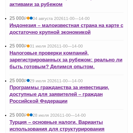
активами за рубежом
25 000
Р
04 августа 2026
11-00—14-00
УБ.
Индонезия – малоизвестная страна на карте с
достаточно крупной экономикой
25 000
Р
31 июля 2026
11-00—14-00
УБ.
Налоговые проверки компаний,
зарегистрированных за рубежом: реально ли
быть готовым? Делимся опытом.
25 000
Р
29 июля 2026
11-00—14-00
УБ.
Программы гражданства за инвестиции,
доступные для заявителей – граждан
Российской Федерации
25 000
Р
28 июля 2026
11-00—14-00
УБ.
Турция – основные налоги. Варианты
использования для структурирования