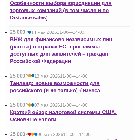
УБ.
Особенности выбора юрисдикции для
торговых компаний (в том числе и по
Distance sales)
25 000
Р
14 мая 2026
11-00—14-00
УБ.
ВНЖ для финансово независимых лиц
(рантье) в странах ЕС: программы,
доступные для заявителей – граждан
Российской Федерации
25 000
Р
13 мая 2026
11-00—14-00
УБ.
Таиланд: новые возможности для
российского (и не только) бизнеса
25 000
Р
07 мая 2026
11-00—14-00
УБ.
Краткий обзор налоговой системы США.
Основные налоги.
25 000
Р
06 мая 2026
11-00—14-00
УБ.