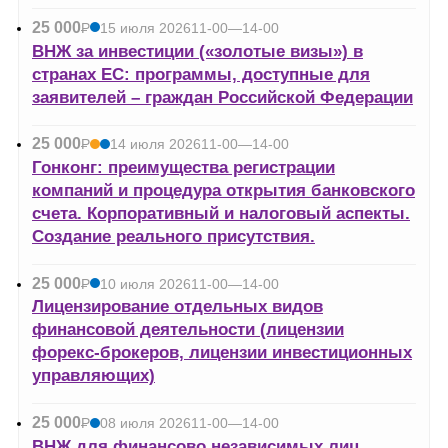
25 000
Р
15 июля 2026
11-00—14-00
УБ.
ВНЖ за инвестиции («золотые визы») в
странах ЕС: программы, доступные для
заявителей – граждан Российской Федерации
25 000
Р
14 июля 2026
11-00—14-00
УБ.
Гонконг: преимущества регистрации
компаний и процедура открытия банковского
счета. Корпоративный и налоговый аспекты.
Создание реального присутствия.
25 000
Р
10 июля 2026
11-00—14-00
УБ.
Лицензирование отдельных видов
финансовой деятельности (лицензии
форекс-брокеров, лицензии инвестиционных
управляющих)
25 000
Р
08 июля 2026
11-00—14-00
УБ.
ВНЖ для финансово независимых лиц