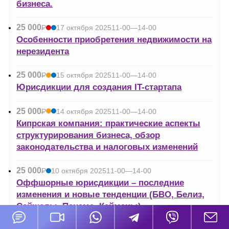
бизнеса.
25 000
Р
17 октября 2025
11-00—14-00
УБ.
Особенности приобретения недвижимости на
нерезидента
25 000
Р
15 октября 2025
11-00—14-00
УБ.
Юрисдикции для создания IT-стартапа
25 000
Р
14 октября 2025
11-00—14-00
УБ.
Кипрская компания: практические аспекты
структурирования бизнеса, обзор
законодательства и налоговых изменений
25 000
Р
10 октября 2025
11-00—14-00
УБ.
Оффшорные юрисдикции – последние
изменения и новые тенденции (БВО, Белиз,
Сейшелы, Панама, Кайманы)