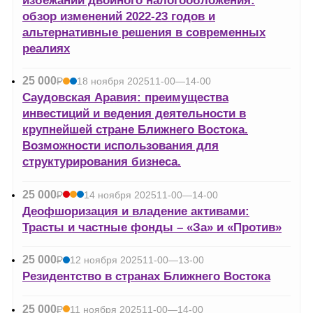
избежании двойного налогообложения:
обзор изменений 2022-23 годов и
альтернативные решения в современных
реалиях
25 000
Р
18 ноября 2025
11-00—14-00
УБ.
Саудовская Аравия: преимущества
инвестиций и ведения деятельности в
крупнейшей стране Ближнего Востока.
Возможности использования для
структурирования бизнеса.
25 000
Р
14 ноября 2025
11-00—14-00
УБ.
Деофшоризация и владение активами:
Трасты и частные фонды – «За» и «Против»
25 000
Р
12 ноября 2025
11-00—13-00
УБ.
Резидентство в странах Ближнего Востока
25 000
Р
11 ноября 2025
11-00—14-00