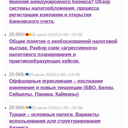
ведения международного бизнеса? Обзор
системы налогообложения, процесса
регистрации компании и открытия
банковского счета.
25 000
Р
05 июня 2026
11-00—14-00
УБ.
Общее понятие о необоснованной налоговой
выгоде. Разбор схем «агрессивного»
налогового планирования и
практикообразующих кейсов.
25 000
Р
03 июня 2026
11-00—14-00
УБ.
Оффшорные юрисдикции – последние
изменения и новые тенденции (БВО, Белиз,
Сейшелы, Панама, Кайманы)
25 000
Р
02 июня 2026
11-00—14-00
УБ.
Турция – основные налоги. Варианты
использования для структурирования
бизнеса.