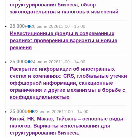
структурирования бизнеса, обзор
законодательства и налоговых изменений
25 000
Р
26 июня 2026
11-00—15-00
УБ.
Инвестиционные фонды в современных
реалиях: проверенные варианты и новые
решения
25 000
Р
24 июня 2026
11-00—14-00
УБ.
Раскрытие информации об иностранных
счетах и компаниях: CRS, глобальные утечки
оффшорной информации, санкционные
ограничения и другие механизмы в борьбе с
конфиденциальностью
25 000
Р
23 июня 2026
11-00—14-00
УБ.
Китай, НК, Макао, Тайвань – основные виды
налогов. Варианты использования для
структурирования бизнеса.