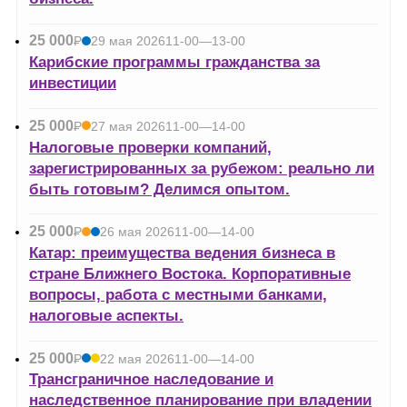
25 000
Р
29 мая 2026
11-00—13-00
УБ.
Карибские программы гражданства за
инвестиции
25 000
Р
27 мая 2026
11-00—14-00
УБ.
Налоговые проверки компаний,
зарегистрированных за рубежом: реально ли
быть готовым? Делимся опытом.
25 000
Р
26 мая 2026
11-00—14-00
УБ.
Катар: преимущества ведения бизнеса в
стране Ближнего Востока. Корпоративные
вопросы, работа с местными банками,
налоговые аспекты.
25 000
Р
22 мая 2026
11-00—14-00
УБ.
Трансграничное наследование и
наследственное планирование при владении