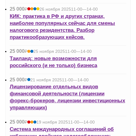
25 000
Р
26 ноября 2025
11-00—14-00
УБ.
КИК: практика в РФ и других странах,
наиболее популярных сейчас для смены
налогового резидентства. Разбор
практикообразующих кейсов.
25 000
Р
25 ноября 2025
11-00—14-00
УБ.
Таиланд: новые возможности для
российского (и не только) бизнеса
25 000
Р
21 ноября 2025
11-00—14-00
УБ.
Лицензирование отдельных видов
финансовой деятельности (лицензии
форекс-брокеров, лицензии инвестиционных
управляющих)
25 000
Р
19 ноября 2025
11-00—14-00
УБ.
Система международных соглашений об