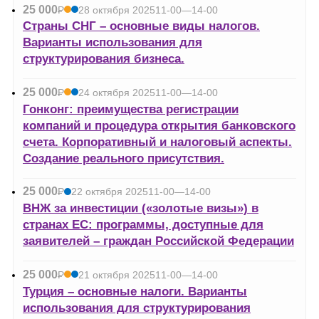
25 000
Р
28 октября 2025
11-00—14-00
УБ.
Страны СНГ – основные виды налогов.
Варианты использования для
структурирования бизнеса.
25 000
Р
24 октября 2025
11-00—14-00
УБ.
Гонконг: преимущества регистрации
компаний и процедура открытия банковского
счета. Корпоративный и налоговый аспекты.
Создание реального присутствия.
25 000
Р
22 октября 2025
11-00—14-00
УБ.
ВНЖ за инвестиции («золотые визы») в
странах ЕС: программы, доступные для
заявителей – граждан Российской Федерации
25 000
Р
21 октября 2025
11-00—14-00
УБ.
Турция – основные налоги. Варианты
использования для структурирования