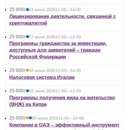
25 000
Р
19 июня 2026
11-00—14-00
УБ.
Лицензирование деятельности, связанной с
криптовалютой
25 000
Р
17 июня 2026
11-00—14-00
УБ.
Программы гражданства за инвестиции,
доступные для заявителей – граждан
Российской Федерации
25 000
Р
16 июня 2026
11-00—14-00
УБ.
Налоговая система Италии
25 000
Р
10 июня 2026
11-00—13-00
УБ.
Программы получения вида на жительство
(ВНЖ) на Кипре
25 000
Р
09 июня 2026
11-00—14-00
УБ.
Компании в ОАЭ – эффективный инструмент