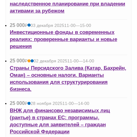
наследственное планирование при владении
активами за рубежом
25 000
Р
03 декабря 2025
11-00—15-00
УБ.
Инвестиционные фонды в современных
реалиях: проверенные варианты и новые
решения
25 000
Р
02 декабря 2025
11-00—14-00
УБ.
Страны Персидского Залива (Катар, Бахрейн,
Оман) – основные налоги. Варианты
использования для структурирования
бизнеса.
25 000
Р
28 ноября 2025
11-00—14-00
УБ.
ВНЖ для финансово независимых лиц
(рантье) в странах ЕС: программы,
доступные для заявителей – граждан
Российской Федерации