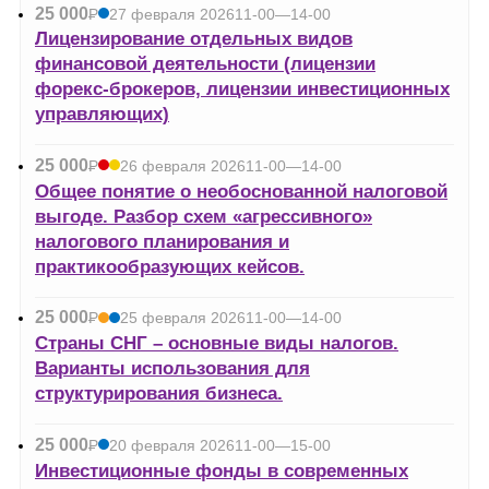
25 000
Р
27 февраля 2026
11-00—14-00
УБ.
Лицензирование отдельных видов
финансовой деятельности (лицензии
форекс-брокеров, лицензии инвестиционных
управляющих)
25 000
Р
26 февраля 2026
11-00—14-00
УБ.
Общее понятие о необоснованной налоговой
выгоде. Разбор схем «агрессивного»
налогового планирования и
практикообразующих кейсов.
25 000
Р
25 февраля 2026
11-00—14-00
УБ.
Страны СНГ – основные виды налогов.
Варианты использования для
структурирования бизнеса.
25 000
Р
20 февраля 2026
11-00—15-00
УБ.
Инвестиционные фонды в современных