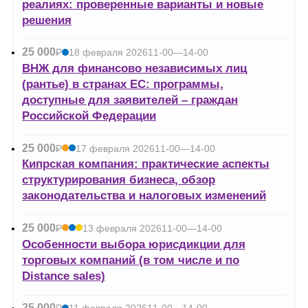
реалиях: проверенные варианты и новые
решения
25 000
Р
18 февраля 2026
11-00—14-00
УБ.
ВНЖ для финансово независимых лиц
(рантье) в странах ЕС: программы,
доступные для заявителей – граждан
Российской Федерации
25 000
Р
17 февраля 2026
11-00—14-00
УБ.
Кипрская компания: практические аспекты
структурирования бизнеса, обзор
законодательства и налоговых изменений
25 000
Р
13 февраля 2026
11-00—14-00
УБ.
Особенности выбора юрисдикции для
торговых компаний (в том числе и по
Distance sales)
25 000