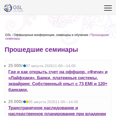
GSL
/
Оффшорные конференции, семинары и обучение
/
Прошедшие
семинары
Прошедшие семинары
25 000
Р
07 августа 2026
11-00—14-00
УБ.
Где и как открыть счет на оффшор. «Фичи» и
«Лайфхаки». Банки, платежные системы,
эквайринг. Собственный опыт с 73 EMI и 120+
банками.
25 000
Р
05 августа 2026
11-00—14-00
УБ.
Трансграничное наследование и
наследственное планирование при владении