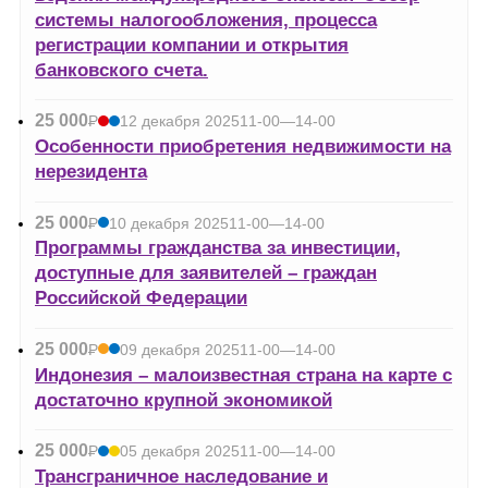
системы налогообложения, процесса
регистрации компании и открытия
банковского счета.
25 000
Р
12 декабря 2025
11-00—14-00
УБ.
Особенности приобретения недвижимости на
нерезидента
25 000
Р
10 декабря 2025
11-00—14-00
УБ.
Программы гражданства за инвестиции,
доступные для заявителей – граждан
Российской Федерации
25 000
Р
09 декабря 2025
11-00—14-00
УБ.
Индонезия – малоизвестная страна на карте с
достаточно крупной экономикой
25 000
Р
05 декабря 2025
11-00—14-00
УБ.
Трансграничное наследование и