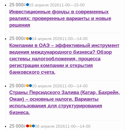
25 000
Р
15 апреля 2026
11-00—15-00
УБ.
Инвестиционные фонды в современных
реалиях: проверенные варианты и новые
решения
25 000
Р
14 апреля 2026
11-00—14-00
УБ.
Компании в ОАЭ – эффективный инструмент
ведения международного бизнеса? Обзор
системы налогообложения, процесса
регистрации компании и открытия
банковского счета.
25 000
Р
10 апреля 2026
11-00—14-00
УБ.
Страны Персидского Залива (Катар, Бахрейн,
Оман) – основные налоги. Варианты
использования для структурирования
бизнеса.
25 000
Р
08 апреля 2026
11-00—14-00