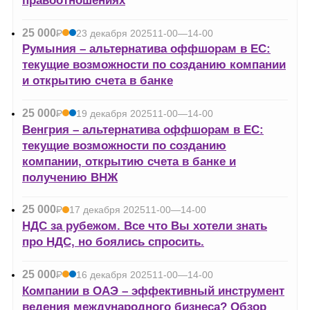
правоотношениях
25 000
Р
23 декабря 2025
11-00—14-00
УБ.
Румыния – альтернатива оффшорам в ЕС:
текущие возможности по созданию компании
и открытию счета в банке
25 000
Р
19 декабря 2025
11-00—14-00
УБ.
Венгрия – альтернатива оффшорам в ЕС:
текущие возможности по созданию
компании, открытию счета в банке и
получению ВНЖ
25 000
Р
17 декабря 2025
11-00—14-00
УБ.
НДС за рубежом. Все что Вы хотели знать
про НДС, но боялись спросить.
25 000
Р
16 декабря 2025
11-00—14-00
УБ.
Компании в ОАЭ – эффективный инструмент
ведения международного бизнеса? Обзор