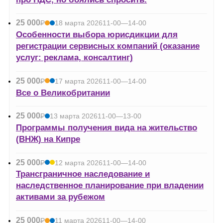
25 000
Р
18 марта 2026
11-00—14-00
УБ.
Особенности выбора юрисдикции для
регистрации сервисных компаний (оказание
услуг: реклама, консалтинг)
25 000
Р
17 марта 2026
11-00—14-00
УБ.
Все о Великобритании
25 000
Р
13 марта 2026
11-00—13-00
УБ.
Программы получения вида на жительство
(ВНЖ) на Кипре
25 000
Р
12 марта 2026
11-00—14-00
УБ.
Трансграничное наследование и
наследственное планирование при владении
активами за рубежом
25 000
Р
11 марта 2026
11-00—14-00