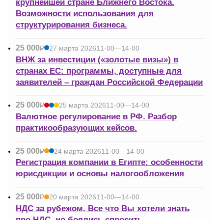
крупнейшей стране Ближнего Востока.
Возможности использования для
структурирования бизнеса.
25 000
Р
27 марта 2026
11-00—14-00
УБ.
ВНЖ за инвестиции («золотые визы») в
странах ЕС: программы, доступные для
заявителей – граждан Российской Федерации
25 000
Р
25 марта 2026
11-00—14-00
УБ.
Валютное регулирование в РФ. Разбор
практикообразующих кейсов.
25 000
Р
24 марта 2026
11-00—14-00
УБ.
Регистрация компании в Египте: особенности
юрисдикции и основы налогообложения
25 000
Р
20 марта 2026
11-00—14-00
УБ.
НДС за рубежом. Все что Вы хотели знать
про НДС, но боялись спросить.