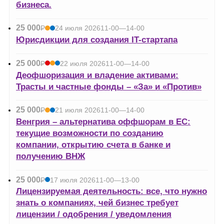
бизнеса.
25 000
Р
24 июля 2026
11-00—14-00
УБ.
Юрисдикции для создания IT-стартапа
25 000
Р
22 июля 2026
11-00—14-00
УБ.
Деофшоризация и владение активами:
Трасты и частные фонды – «За» и «Против»
25 000
Р
21 июля 2026
11-00—14-00
УБ.
Венгрия – альтернатива оффшорам в ЕС:
текущие возможности по созданию
компании, открытию счета в банке и
получению ВНЖ
25 000
Р
17 июля 2026
11-00—13-00
УБ.
Лицензируемая деятельность: все, что нужно
знать о компаниях, чей бизнес требует
лицензии / одобрения / уведомления