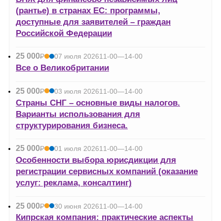
(рантье) в странах ЕС: программы,
доступные для заявителей – граждан
Российской Федерации
25 000
Р
07 июля 2026
11-00—14-00
УБ.
Все о Великобритании
25 000
Р
03 июля 2026
11-00—14-00
УБ.
Страны СНГ – основные виды налогов.
Варианты использования для
структурирования бизнеса.
25 000
Р
01 июля 2026
11-00—14-00
УБ.
Особенности выбора юрисдикции для
регистрации сервисных компаний (оказание
услуг: реклама, консалтинг)
25 000
Р
30 июня 2026
11-00—14-00
УБ.
Кипрская компания: практические аспекты