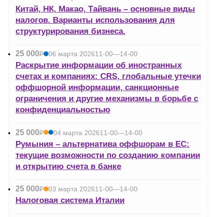
УБ.
Китай, НК, Макао, Тайвань – основные виды
налогов. Варианты использования для
структурирования бизнеса.
25 000
Р
06 марта 2026
11-00—14-00
УБ.
Раскрытие информации об иностранных
счетах и компаниях: CRS, глобальные утечки
оффшорной информации, санкционные
ограничения и другие механизмы в борьбе с
конфиденциальностью
25 000
Р
04 марта 2026
11-00—14-00
УБ.
Румыния – альтернатива оффшорам в ЕС:
текущие возможности по созданию компании
и открытию счета в банке
25 000
Р
03 марта 2026
11-00—14-00
УБ.
Налоговая система Италии