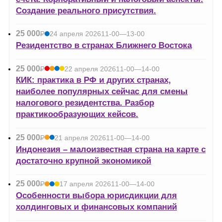
Создание реального присутствия.
25 000
Р
24 апреля 2026
11-00—13-00
УБ.
Резидентство в странах Ближнего Востока
25 000
Р
22 апреля 2026
11-00—14-00
УБ.
КИК: практика в РФ и других странах,
наиболее популярных сейчас для смены
налогового резидентства. Разбор
практикообразующих кейсов.
25 000
Р
21 апреля 2026
11-00—14-00
УБ.
Индонезия – малоизвестная страна на карте с
достаточно крупной экономикой
25 000
Р
17 апреля 2026
11-00—14-00
УБ.
Особенности выбора юрисдикции для
холдинговых и финансовых компаний