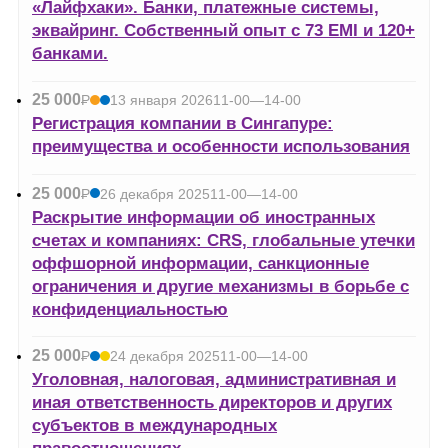
«Лайфхаки». Банки, платежные системы,
эквайринг. Собственный опыт с 73 EMI и 120+
банками.
25 000
Р
13 января 2026
11-00—14-00
УБ.
Регистрация компании в Сингапуре:
преимущества и особенности использования
25 000
Р
26 декабря 2025
11-00—14-00
УБ.
Раскрытие информации об иностранных
счетах и компаниях: CRS, глобальные утечки
оффшорной информации, санкционные
ограничения и другие механизмы в борьбе с
конфиденциальностью
25 000
Р
24 декабря 2025
11-00—14-00
УБ.
Уголовная, налоговая, административная и
иная ответственность директоров и других
субъектов в международных