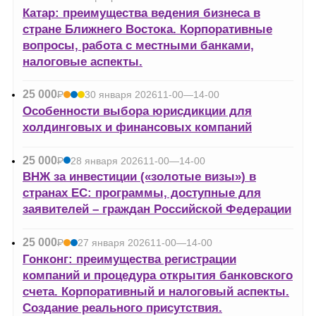
УБ.
Катар: преимущества ведения бизнеса в
стране Ближнего Востока. Корпоративные
вопросы, работа с местными банками,
налоговые аспекты.
25 000
Р
30 января 2026
11-00—14-00
УБ.
Особенности выбора юрисдикции для
холдинговых и финансовых компаний
25 000
Р
28 января 2026
11-00—14-00
УБ.
ВНЖ за инвестиции («золотые визы») в
странах ЕС: программы, доступные для
заявителей – граждан Российской Федерации
25 000
Р
27 января 2026
11-00—14-00
УБ.
Гонконг: преимущества регистрации
компаний и процедура открытия банковского
счета. Корпоративный и налоговый аспекты.
Создание реального присутствия.