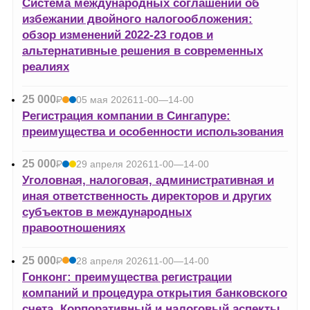
Система международных соглашений об
избежании двойного налогообложения:
обзор изменений 2022-23 годов и
альтернативные решения в современных
реалиях
25 000
Р
05 мая 2026
11-00—14-00
УБ.
Регистрация компании в Сингапуре:
преимущества и особенности использования
25 000
Р
29 апреля 2026
11-00—14-00
УБ.
Уголовная, налоговая, административная и
иная ответственность директоров и других
субъектов в международных
правоотношениях
25 000
Р
28 апреля 2026
11-00—14-00
УБ.
Гонконг: преимущества регистрации
компаний и процедура открытия банковского
счета. Корпоративный и налоговый аспекты.