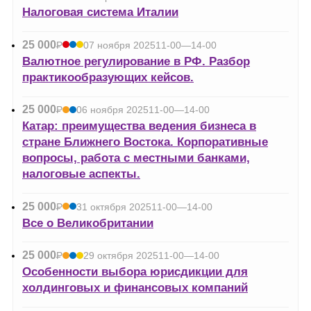
УБ.
Налоговая система Италии
25 000
Р
07 ноября 2025
11-00—14-00
УБ.
Валютное регулирование в РФ. Разбор
практикообразующих кейсов.
25 000
Р
06 ноября 2025
11-00—14-00
УБ.
Катар: преимущества ведения бизнеса в
стране Ближнего Востока. Корпоративные
вопросы, работа с местными банками,
налоговые аспекты.
25 000
Р
31 октября 2025
11-00—14-00
УБ.
Все о Великобритании
25 000
Р
29 октября 2025
11-00—14-00
УБ.
Особенности выбора юрисдикции для
холдинговых и финансовых компаний