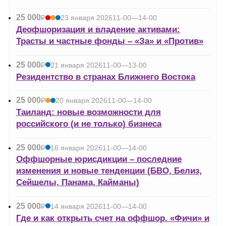
25 000
Р
23 января 2026
11-00—14-00
УБ.
Деофшоризация и владение активами:
Трасты и частные фонды – «За» и «Против»
25 000
Р
21 января 2026
11-00—13-00
УБ.
Резидентство в странах Ближнего Востока
25 000
Р
20 января 2026
11-00—14-00
УБ.
Таиланд: новые возможности для
российского (и не только) бизнеса
25 000
Р
16 января 2026
11-00—14-00
УБ.
Оффшорные юрисдикции – последние
изменения и новые тенденции (БВО, Белиз,
Сейшелы, Панама, Кайманы)
25 000
Р
14 января 2026
11-00—14-00
УБ.
Где и как открыть счет на оффшор. «Фичи» и