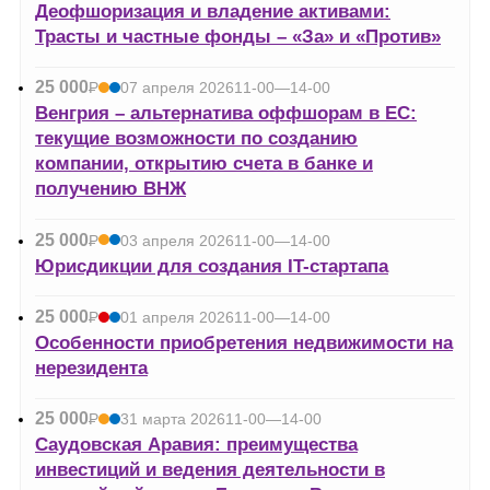
УБ.
Деофшоризация и владение активами:
Трасты и частные фонды – «За» и «Против»
25 000
Р
07 апреля 2026
11-00—14-00
УБ.
Венгрия – альтернатива оффшорам в ЕС:
текущие возможности по созданию
компании, открытию счета в банке и
получению ВНЖ
25 000
Р
03 апреля 2026
11-00—14-00
УБ.
Юрисдикции для создания IT-стартапа
25 000
Р
01 апреля 2026
11-00—14-00
УБ.
Особенности приобретения недвижимости на
нерезидента
25 000
Р
31 марта 2026
11-00—14-00
УБ.
Саудовская Аравия: преимущества
инвестиций и ведения деятельности в